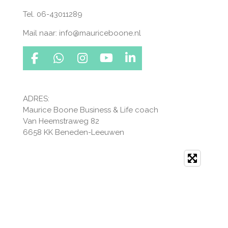
Tel. 06-43011289
Mail naar: info@mauriceboone.nl
F
W
I
Y
L
a
h
n
o
i
c
a
s
u
n
e
t
t
T
k
ADRES:
b
s
a
u
e
Maurice Boone Business & Life coach
o
A
g
b
d
Van Heemstraweg 82
o
p
r
e
I
6658 KK Beneden-Leeuwen
k
p
a
n
m