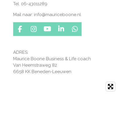
Tel. 06-43011289
Mail naar: info@mauriceboone.nl
F
I
Y
L
W
a
n
o
i
h
c
s
u
n
a
e
t
T
k
t
ADRES:
b
a
u
e
s
Maurice Boone Business & Life coach
o
g
b
d
A
Van Heemstraweg 82
o
r
e
I
p
6658 KK Beneden-Leeuwen
k
a
n
p
m