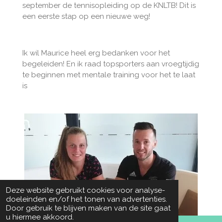
september de tennisopleiding op de KNLTB! Dit is
een eerste stap op een nieuwe weg!
Ik wil Maurice heel erg bedanken voor het
begeleiden! En ik raad topsporters aan vroegtijdig
te beginnen met mentale training voor het te laat
is
Deze website gebruikt cookies voor analyse-
doeleinden en/of het tonen van advertenties.
Door gebruik te blijven maken van de site gaat
u hiermee akkoord.